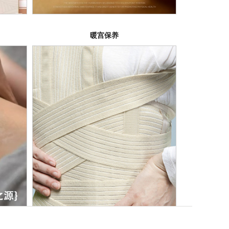
暖宫保养
月子病调理