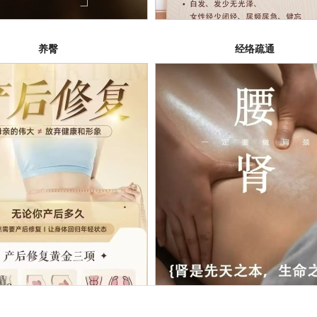
养臀
经络疏通
产后修复
腰肾