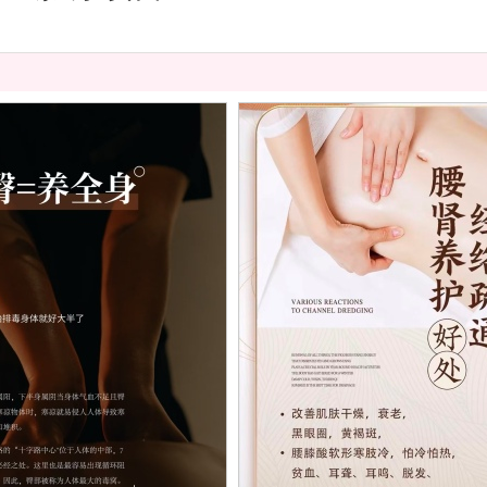
养臀
经络疏通