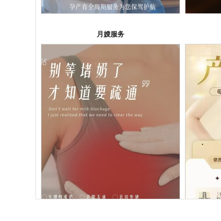
月嫂服务
产后通乳