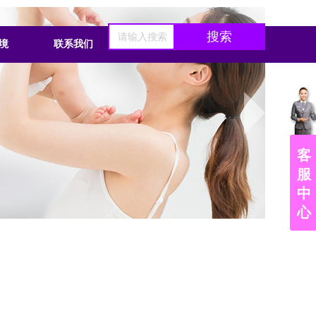
搜索
境
联系我们
客
服
中
心